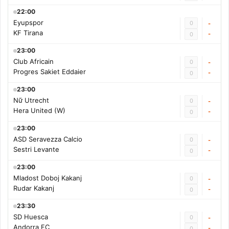
22:00
Eyupspor
0
-
KF Tirana
-
0
23:00
Club Africain
0
-
Progres Sakiet Eddaier
-
0
23:00
Nữ Utrecht
0
-
Hera United (W)
-
0
23:00
ASD Seravezza Calcio
0
-
Sestri Levante
-
0
23:00
Mladost Doboj Kakanj
0
-
Rudar Kakanj
-
0
23:30
SD Huesca
0
-
Andorra FC
-
0