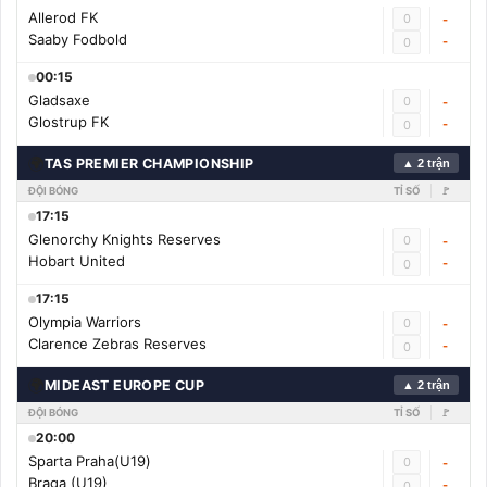
Allerod FK
0
-
Saaby Fodbold
-
0
00:15
Gladsaxe
0
-
Glostrup FK
-
0
🌍
TAS PREMIER CHAMPIONSHIP
▲ 2 trận
ĐỘI BÓNG
TỈ SỐ
🚩
17:15
Glenorchy Knights Reserves
0
-
Hobart United
-
0
17:15
Olympia Warriors
0
-
Clarence Zebras Reserves
-
0
🌍
MIDEAST EUROPE CUP
▲ 2 trận
ĐỘI BÓNG
TỈ SỐ
🚩
20:00
Sparta Praha(U19)
0
-
Braga (U19)
-
0