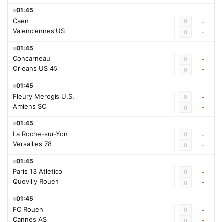
01:45
Caen
0
-
Valenciennes US
-
0
01:45
Concarneau
0
-
Orleans US 45
-
0
01:45
Fleury Merogis U.S.
0
-
Amiens SC
-
0
01:45
La Roche-sur-Yon
0
-
Versailles 78
-
0
01:45
Paris 13 Atletico
0
-
Quevilly Rouen
-
0
01:45
FC Rouen
0
-
Cannes AS
-
0