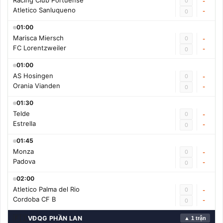
Racing Club Portuense
0
-
Atletico Sanluqueno
-
0
01:00
Marisca Miersch
0
-
FC Lorentzweiler
-
0
01:00
AS Hosingen
0
-
Orania Vianden
-
0
01:30
Telde
0
-
Estrella
-
0
01:45
Monza
0
-
Padova
-
0
02:00
Atletico Palma del Rio
0
-
Cordoba CF B
-
0
🇫🇮
VĐQG PHẦN LAN
▲ 1 trận