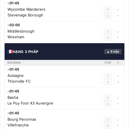
01:45
Wycombe Wanderers
0
-
Stevenage Borough
-
0
02:00
Middlesbrough
0
-
Wrexham
-
0
HẠNG 3 PHÁP
▲ 9 trận
ĐỘI BÓNG
TỈ SỐ
🚩
01:45
Aubagne
0
-
Thionville FC
-
0
01:45
Bastia
0
-
Le Puy Foot 43 Auvergne
-
0
01:45
Bourg Peronnas
0
-
Villefranche
-
0