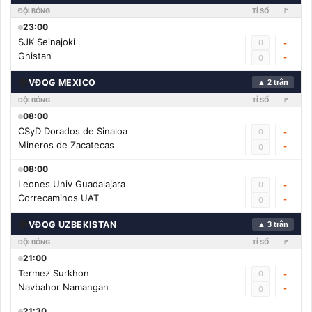
ĐỘI BÓNG
TỈ SỐ
🚩
23:00
SJK Seinajoki
0
-
Gnistan
-
0
🌍
VĐQG MEXICO
▲ 2 trận
ĐỘI BÓNG
TỈ SỐ
🚩
08:00
CSyD Dorados de Sinaloa
0
-
Mineros de Zacatecas
-
0
08:00
Leones Univ Guadalajara
0
-
Correcaminos UAT
-
0
🌍
VĐQG UZBEKISTAN
▲ 3 trận
ĐỘI BÓNG
TỈ SỐ
🚩
21:00
Termez Surkhon
0
-
Navbahor Namangan
-
0
21:30