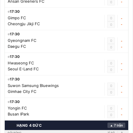
Ansan Greeners FC
-
0
17:30
Gimpo FC
0
-
Cheongju Jikji FC
-
0
17:30
Gyeongnam FC
0
-
Daegu FC
-
0
17:30
Hwaseong FC
0
-
Seoul E-Land FC
-
0
17:30
Suwon Samsung Bluewings
0
-
Gimhae City FC
-
0
17:30
Yongin FC
0
-
Busan IPark
-
0
🇨🇭
HẠNG 4 ĐỨC
▲ 7 trận
ĐỘI BÓNG
TỈ SỐ
🚩