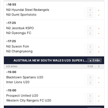
16:55
Nữ Hyundai Steel Redangels
0
-
Nữ Gumi Sportstoto
-
0
17:25
Nữ Jeonbuk KSPO
0
-
Nữ Gyeongju FC
-
0
17:25
Nữ Suwon Fcm
0
-
Nữ Changnyeong
-
0
🇭🇳
AUSTRALIA NEW SOUTH WALES U20 SUPER LEAGUE
▲ 2 trận
ĐỘI BÓNG
TỈ SỐ
🚩
15:00
Blacktown Spartans U20
0
-
Inter Lions U20
-
0
15:00
Prospect United U20
0
-
Western City Rangers FC U20
-
0