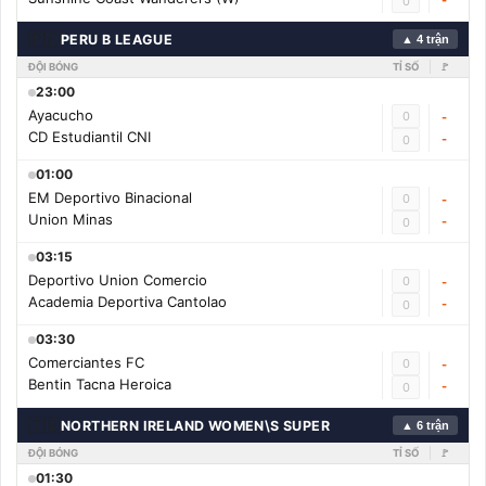
0
🇵🇪
PERU B LEAGUE
▲ 4 trận
ĐỘI BÓNG
TỈ SỐ
🚩
23:00
Ayacucho
0
-
CD Estudiantil CNI
-
0
01:00
EM Deportivo Binacional
0
-
Union Minas
-
0
03:15
Deportivo Union Comercio
0
-
Academia Deportiva Cantolao
-
0
03:30
Comerciantes FC
0
-
Bentin Tacna Heroica
-
0
🇮🇪
NORTHERN IRELAND WOMEN\S SUPER
▲ 6 trận
ĐỘI BÓNG
TỈ SỐ
🚩
01:30