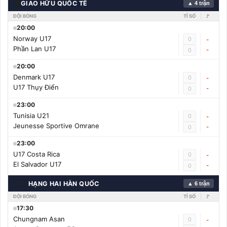
🌍
GIAO HỮU QUỐC TẾ
▲ 4 trận
ĐỘI BÓNG
TỈ SỐ
🚩
20:00
Norway U17
0
-
Phần Lan U17
-
0
20:00
Denmark U17
0
-
U17 Thụy Điển
-
0
23:00
Tunisia U21
0
-
Jeunesse Sportive Omrane
-
0
23:00
U17 Costa Rica
0
-
El Salvador U17
-
0
🇰🇷
HẠNG HAI HÀN QUỐC
▲ 6 trận
ĐỘI BÓNG
TỈ SỐ
🚩
17:30
Chungnam Asan
0
-