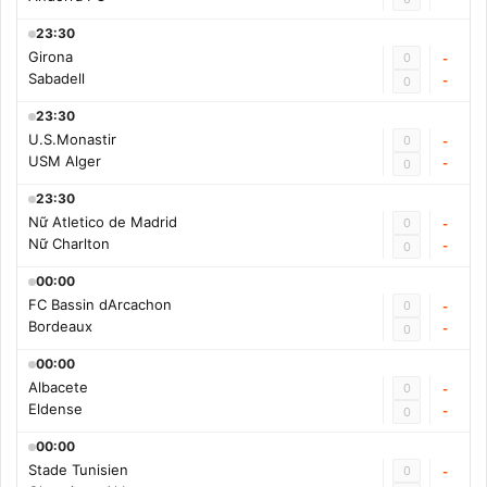
23:30
Girona
0
-
Sabadell
-
0
23:30
U.S.Monastir
0
-
USM Alger
-
0
23:30
Nữ Atletico de Madrid
0
-
Nữ Charlton
-
0
00:00
FC Bassin dArcachon
0
-
Bordeaux
-
0
00:00
Albacete
0
-
Eldense
-
0
00:00
Stade Tunisien
0
-