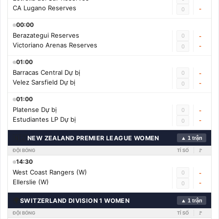
CA Lugano Reserves
-
0
00:00
Berazategui Reserves
0
-
Victoriano Arenas Reserves
-
0
01:00
Barracas Central Dự bị
0
-
Velez Sarsfield Dự bị
-
0
01:00
Platense Dự bị
0
-
Estudiantes LP Dự bị
-
0
🇳🇿
NEW ZEALAND PREMIER LEAGUE WOMEN
▲ 1 trận
ĐỘI BÓNG
TỈ SỐ
🚩
14:30
West Coast Rangers (W)
0
-
Ellerslie (W)
-
0
🌍
SWITZERLAND DIVISION 1 WOMEN
▲ 1 trận
ĐỘI BÓNG
TỈ SỐ
🚩