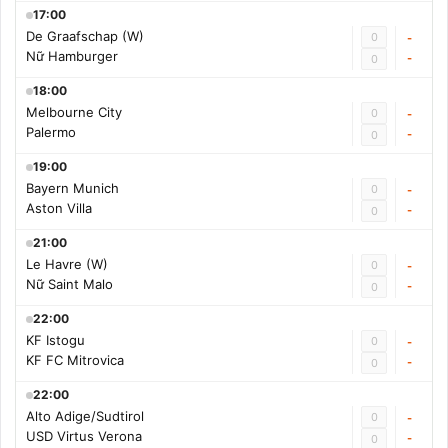
17:00
De Graafschap (W)
0
-
Nữ Hamburger
-
0
18:00
Melbourne City
0
-
Palermo
-
0
19:00
Bayern Munich
0
-
Aston Villa
-
0
21:00
Le Havre (W)
0
-
Nữ Saint Malo
-
0
22:00
KF Istogu
0
-
KF FC Mitrovica
-
0
22:00
Alto Adige/Sudtirol
0
-
USD Virtus Verona
-
0