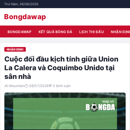
Thứ Năm, 06/08/2026
Bongdawap
BONGDAWAP
KẾT QUẢ BÓNG ĐÁ
LỊCH THI ĐẤU
NHẬN ĐỊN
NHẬN ĐỊNH
Cuộc đối đầu kịch tính giữa Union
La Calera và Coquimbo Unido tại
sân nhà
✍️ Mountain
🕒 08/07/2026
💬 0 bình luận