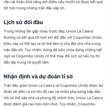
cần cải thiện khả năng dứt điểm nếu muốn có được kết quả
tốt hơn trong những trận đấu sắp tới.
Lịch sử đối đầu
Trong những lần gặp nhau trước đây, Union La Calera
thường có kết quả tốt hơn khi đối đầu với Coquimbo Unido.
Điều này có thể tạo ra lợi thế tâm lý cho đội chủ nhà trong
trận đấu tới. Tuy nhiên, bóng đá luôn chứa đựng những bất
ngờ và Coquimbo Unido có thể thay đổi lịch sử nếu họ thi
đấu tập trung và quyết tâm.
Nhận định và dự đoán tỉ số
Trận đấu giữa Union La Calera và Coquimbo Unido được dự
đoán sẽ diễn ra với tốc độ cao và nhiều pha bóng hấp dẫn.
Với lợi thế sân nhà và phong độ nhỉnh hơn, Union La Calera
được đánh giá cao hơn một chút. Tuy nhiên, Coquimbo