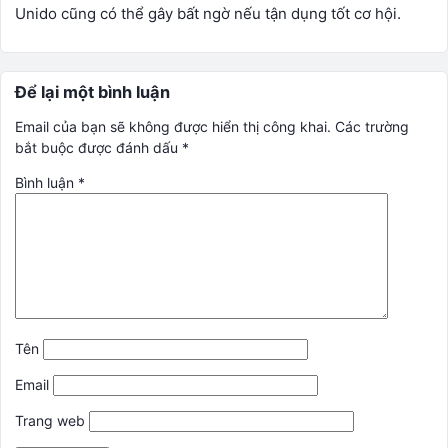
Unido cũng có thể gây bất ngờ nếu tận dụng tốt cơ hội.
Để lại một bình luận
Email của bạn sẽ không được hiển thị công khai.
Các trường
bắt buộc được đánh dấu
*
Bình luận
*
Tên
Email
Trang web